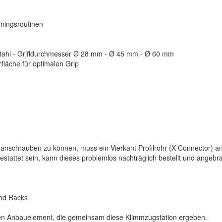
iningsroutinen
lstahl - Griffdurchmesser Ø 28 mm - Ø 45 mm - Ø 60 mm
fläche für optimalen Grip
anschrauben zu können, muss ein Vierkant Profilrohr (X-Connector) a
sgestattet sein, kann dieses problemlos nachträglich bestellt und angeb
nd Racks
n
ken Anbauelement, die gemeinsam diese Klimmzugstation ergeben.