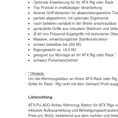
Optimale Erweiterung für Ihr ATX Rig oder Rack
Top Produkt in erstklassiger Verarbeitung
diverse Griff-Varianten für abwechslungsreiche Tra
perfekt abgestimmt, mit optimaler Ergonomie
nach belieben variabel in der Breite anschraubbar
gerändelte Griffe aus robustem Stahlrohr und Vol
Ø 80 mm Polyamid Kugelgriffe mit texturierter Ober
Massive, verwindungsfreie Stahlkonstruktion
schwer belastbar bis 250 KG
Eigengewicht ca. 18,5 KG
geeignet zur Montage an Ihr ATX Rig oder Rack *
schwarz Pulverbeschichtet
* Hinweis:
Um die Klimmzugstation an Ihrem ATX Rack oder Rig 
Sollte Ihr Rack / Rig nicht mit dem Vierkant Profil au
Lieferumfang:
ATX-PU-ADO Anbau Klimmzug Station für ATX Rigs u
inklusive Aufbauanleitung und Befestigungsschraube
Preis pro Stück, bestehend aus dem rechten und lin