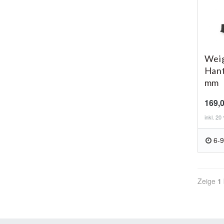
Weig
Hant
mm
169,
inkl. 2
6-9
Zeige
1