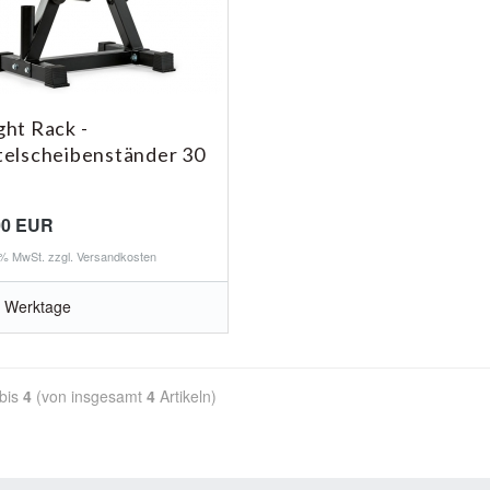
ht Rack -
elscheibenständer 30
00 EUR
0 % MwSt. zzgl.
Versandkosten
 Werktage
bis
4
(von insgesamt
4
Artikeln)