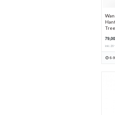
Wand
Hant
Tree
79,0
inkl. 2
6-9