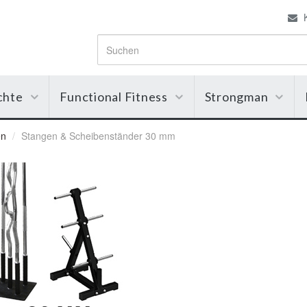
K
chte
Functional Fitness
Strongman
en
Stangen & Scheibenständer 30 mm