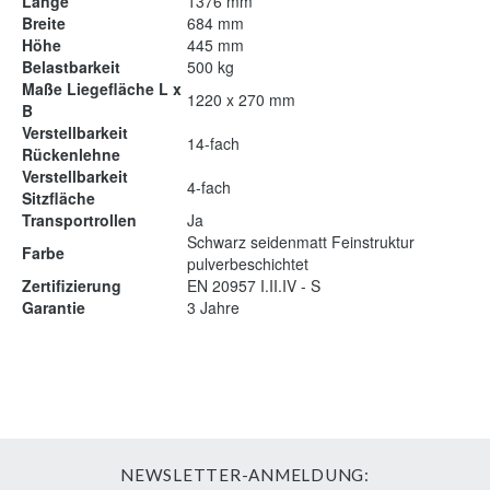
Länge
1376 mm
Breite
684 mm
Höhe
445 mm
Belastbarkeit
500 kg
Maße Liegefläche L x
1220 x 270 mm
B
Verstellbarkeit
14-fach
Rückenlehne
Verstellbarkeit
4-fach
Sitzfläche
Transportrollen
Ja
Schwarz seidenmatt Feinstruktur
Farbe
pulverbeschichtet
Zertifizierung
EN 20957 I.II.IV - S
Garantie
3 Jahre
NEWSLETTER-ANMELDUNG: